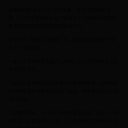
如果我们把“投资于人”拆开来看，“投资”是供给侧支
撑，“人”是需求侧的主体，“投资于人”也是将供给侧与
需求侧相结合的典型特征和发展方向。
从本次的《政府工作报告》中，我们可以找到若干“投
资于人”的线索：
一是在生育领域将实施育儿补贴，可以通过降低生育成
本提高生育率；
二是在托育领域提出逐步推行免费学前教育，中国目前
学前教育成本主要由家庭部门承担，未来将逐渐由公共
部门承担；
三是教育领域，进一步扩大高中招生规模，加大人力资
本投资，在本科阶段扩招，从实践来看扩招主要针对国