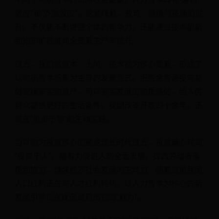
效应”和“外溢效应”。这意味着，教育、健康与技能的提
升，不仅能不断增强个体的竞争力，还能通过技术创新
和知识扩散推动全要素生产率提升。
过去，我们将资本、土地、技术视为核心要素，形成了
以物质资本积累为主导的发展范式。把资金资源投向基
础设施等实物资产，可以夯实发展的物质基础，给人民
群众提供更好的生活条件，我国改革开放四十余年，正
是在“投资于物”的生动实践。
当以物为投资核心的高速增长时代过去，投资重心转向
“投资于人”，能有力促进人的全面发展，提高劳动者素
质和能力，增强经济社会发展内生动力。随着当前我国
人口红利正在向人才红利转化，以人力资本为核心的新
发展引擎正在逐渐显现出它的“魅力”。