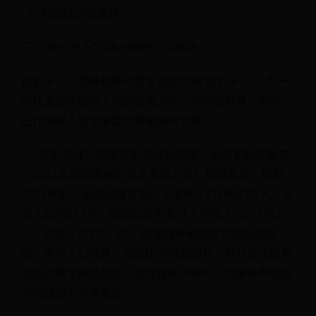
“人”形成经济新循环。
三、“投资于人”可能与哪些行业相关？
投资于人，意味着推动更多资金资源“投资于人”，为一
些社会资本指明了新的投资方向，特别是教育、养老、
医疗等和人的发展型消费相关的领域。
1、养老领域：根据去年10月民政部、全国老龄办发布
《2023年度国家老龄事业发展公报》数据显示，截至
2023年末，全国60周岁及以上老年人口29697万人，占
总人口的21.1%；全国65周岁及以上老年人口21676万
人，占总人口的15.4%。而家庭养老服务功能普遍弱
化。老年人口独居、空巢比例明显提升，对社会化的养
老服务需求持续高涨，这使得解决老年人的基本养老服
务问题成为紧迫需要。