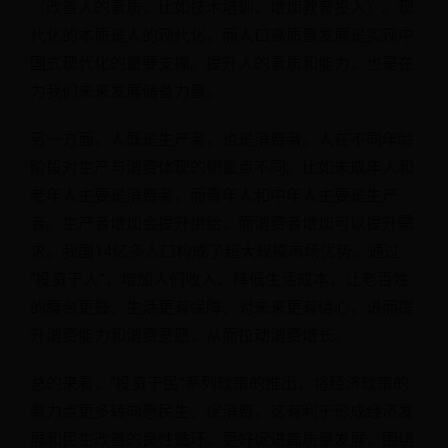
（改善人的素质，比如技术培训、增加教育投入）。现
代化的本质是人的现代化，而人口高质量发展是实现中
国式现代化的重要支撑。提升人的素质和能力，也是在
为我们未来发展储备力量。
另一方面，人既是生产者，也是消费者。人在不同年龄
阶段对生产与消费体现的侧重点不同。比如未成年人和
老年人主要是消费者，而青年人和中年人主要是生产
者。生产者增加会提升供给，而消费者增加可以提升需
求。我国14亿多人口构成了超大规模市场优势。通过
“投资于人”，增加人们收入、降低生活成本，让老百姓
的腰包更鼓、生活更有保障、对未来更有信心，进而提
升消费能力和消费意愿，从而拉动消费增长。
总的来看，“投资于民”系列政策的推出，将经济政策的
着力点更多转向惠民生、促消费，这有利于形成经济发
展和民生改善的良性循环，更好促进高质量发展，围绕