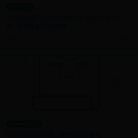
体育365下载
2025抽查更严！如何入境美国？流程+申报全攻
略，附美国海关问答模板
📅 06-29
👁️ 5555
36524便利店电话
崩坏3闪避技巧一览，教你技能1秒触发