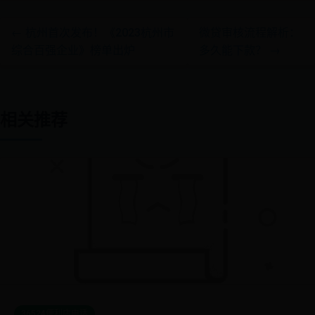
← 杭州首次发布！《2023杭州市
微贷审核流程解析：
综合百强企业》榜单出炉
多久能下款？ →
相关推荐
36524便利店电话