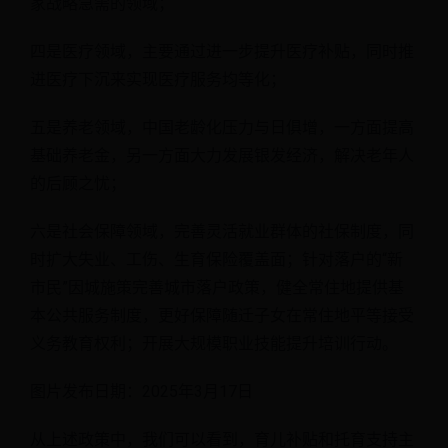
家战略急需的领域；
四是医疗领域，主要通过进一步提升医疗补贴，同时推
进医疗下沉来实现医疗服务均等化；
五是养老领域，中国老龄化压力与日俱增，一方面提高
基础养老金，另一方面大力发展银发经济，解决老年人
的后顾之忧；
六是社会保障领域，完善灵活就业群体的社保制度，同
时扩大失业、工伤、生育保险覆盖面；针对落户的“新
市民”因城施策完善城市落户政策，健全常住地提供基
本公共服务制度，更好保障随迁子女在常住地平等接受
义务教育权利；开展大规模职业技能提升培训行动。
图片发布日期：2025年3月17日
从上述政策中，我们可以看到，育儿补贴和托育支持主