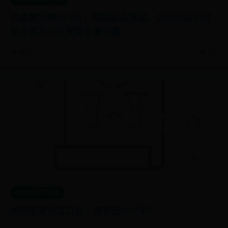
刘鑫被判赔69.6万，根据这点推测，凶手的目的可
能本就不仅仅是要杀害刘鑫
📅 06-29
👁️ 677
365bet官网投注
如何能避免造口业，请牢记六个字！