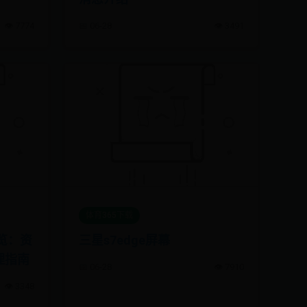
👁️ 7774
📅 06-28
👁️ 3491
体育365下载
览：资
三星s7edge屏幕
理指南
📅 06-28
👁️ 7910
👁️ 3348