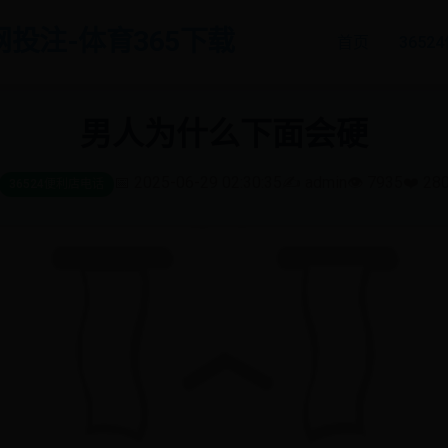
官网投注-体育365下载
首页
365
男人为什么下面会硬
📅 2025-06-29 02:30:35
✍️ admin
👁️ 7935
❤️ 28
36524便利店电话