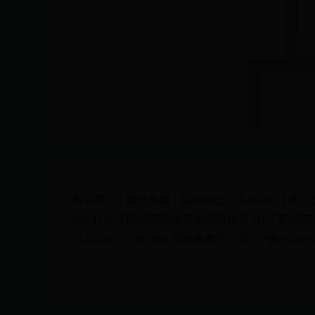
有来简介 | 服务条款 | 招贤纳士 | 联系我们
09345号互联网药品信息服务资格证书：(京)网药械
（2024）3718-184 网站备案号：京ICP备16049935