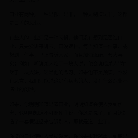
口业有两种，一种是搬弄是非，一种是制造是非，这都
是口舌的恶业。
有些人的口业只是一种习惯，他们没有想到是否造口
业，只是爱讲来讲去，口没遮拦。每当知道一件事、或
想到一件事，马上告诉人家，而且加油添醋、夸大事
实；例如，听说某人吃了一块大饼，他会说成某人“偷”
吃了一块大饼，这是他的恶习。如果他不是预谋，也没
有恶意，我们只能说这是有病态的人，没有什么造业不
造业的问题。
如果，你明明知道是造口业，明明知道会使人受到伤
害，也明明知道不可随便乱说，你还是说了，而且还制
造了一套假证据来告诉别人，那就是造口业了。
你造的口业使别人受损越大，你的果报就越重。到底是