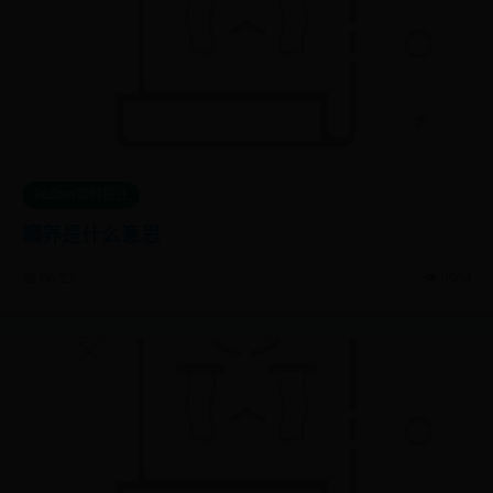
365bet官网投注
赒养是什么意思
📅 06-27
👁️ 6964