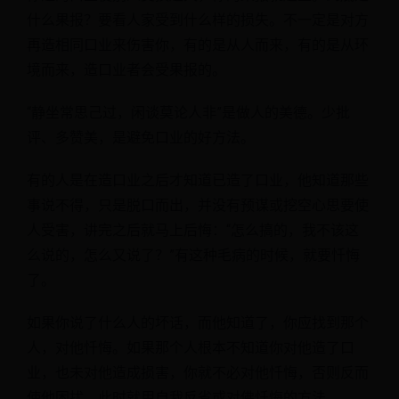
什么果报？要看人家受到什么样的损失。不一定是对方
再造相同口业来伤害你，有的是从人而来，有的是从环
境而来，造口业者会受果报的。
“静坐常思己过，闲谈莫论人非”是做人的美德。少批
评、多赞美，是避免口业的好方法。
有的人是在造口业之后才知道已造了口业，他知道那些
事说不得，只是脱口而出，并没有预谋或挖空心思要使
人受害，讲完之后就马上后悔：“怎么搞的，我不该这
么说的，怎么又说了？”有这种毛病的时候，就要忏悔
了。
如果你说了什么人的坏话，而他知道了，你应找到那个
人，对他忏悔。如果那个人根本不知道你对他造了口
业，也未对他造成损害，你就不必对他忏悔，否则反而
使他困扰，此时就用自我反省或对佛忏悔的方法。