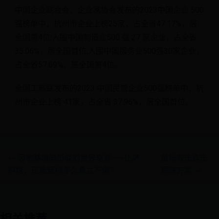
中国企业联合会、企业家协会发布的2023中国企业 500
强榜单中，杭州市企业上榜25家，占全省47.17%，居
全国第4位;入围中国制造业500 强 27 家企业，占全省
35.06%，居全国首位;入围中国服务业500强30家企业，
占全省57.69%，居全国第4位。
全国工商联发布的2023 中国民营企业500强榜单中，杭
州市企业上榜 41家，占全省 37.96%，居全国首位。
← 因地基塌陷形成的世界奇观——比萨
鼠标双击连击
斜塔，还能坚持多久矗立不倒？
解决方案 →