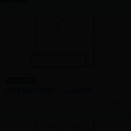
相关推荐
365bet官网投注
美国承办2025世俱杯，12大场馆揭晓
📅 06-30
👁️ 8220