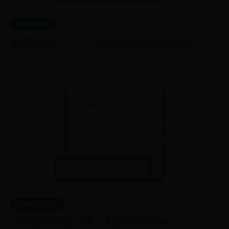
体育365下载
细细的讨论一下，一台mac究竟能用多长时间
📅 07-02
👁️ 9876
365bet官网投注
飞利浦豆浆机怎么样 飞利浦豆浆机价格