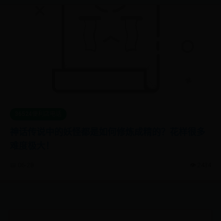
36524便利店电话
神话传说中的妖怪都是如何修炼成精的？花样很多
难度极大！
📅 06-28
👁️ 2434