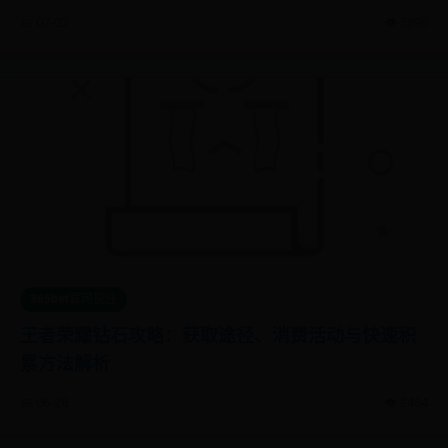
📅 07-03
👁️ 5896
365bet官网投注
王者荣耀钻石攻略：获取途径、消费活动与快速积
累方法解析
📅 06-28
👁️ 2464