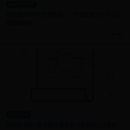
365bet官网投注
明年度世界杯仍有望亮相， C罗或将首发并再次点
燃进球激情
📅 07-05
👁️ 7960
体育365下载
影驰显卡热门型号排行 影驰显卡哪款性价比最高