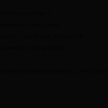
伴随节奏尽情在镜头前抖腿起飞~
段混剪拍摄手法，闪耀你的主角光环！
戏规则，广招达人参与挑战，彰显“owner”荣耀
多达6种特效滤镜，让你的每一面都完美！
频app为用户提供大量有趣好玩的短视频信息，让用户可以通过