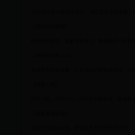
15秒做出你专属的小视频，添加文字涂鸦效果，
【爆款视频效果】
超多美颜滤镜、海量背景音乐，普通视频一秒变
【高颜值直播 live】
拿起手机就能直播，左右滑动切换美颜滤镜，与
【炫酷礼物】
跑车飞机、定制火山、999 朵玫瑰效果，最全最 
【精美高端画质】
实时传递高清画面，感受从未有过的感官体验 ！