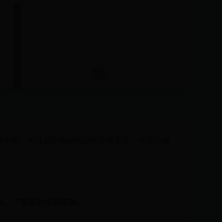
块市场，不过从中脱颖而出的寥寥无几，今天小编
朋友，了解各种奇闻趣事。