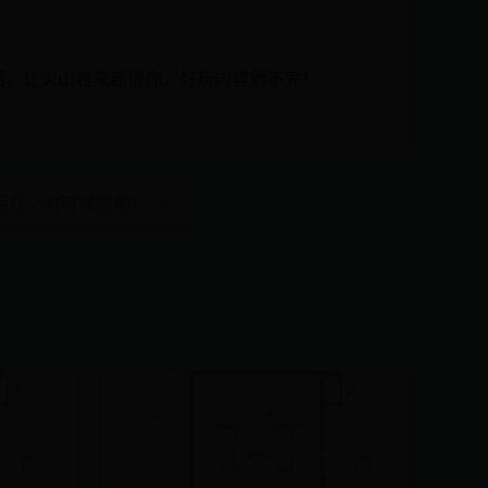
据，让火山越来越懂你，好玩内容刷不完！
后几小时可以通电？ →