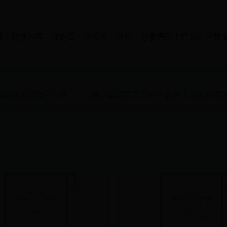
 / 视频内容。你的每一次点赞、评论、分享造就个性化用户数
app将关闭消息介绍
清除冰箱的霜冻几时才能通电 冰箱除霜