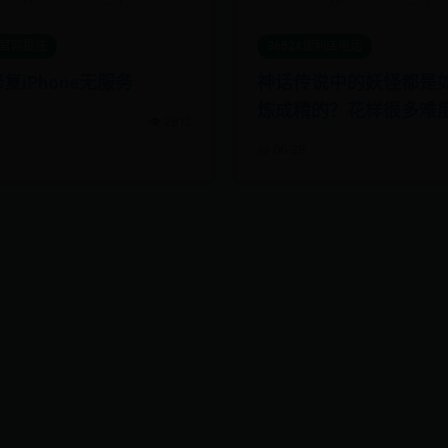
et官网投注
36524便利店电话
复iPhone无服务
神话传说中的妖怪都是
炼成精的？花样很多难
👁️ 2812
大！
📅 06-28