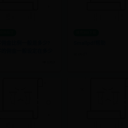
et官网投注
体育365下载
客佣金比例一般是多少?
Smallpdf帮助
客的佣金一般设定在多少
📅 06-27
👁️ 6969