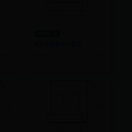
体育365下载
平方米换算平方厘米
👁️ 9366
📅 06-28
👁️ 4724