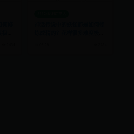
36524便利店电话
如何修
神话传说中的妖怪都是如何修
度极
炼成精的？花样很多难度极
大！
👁️ 2434
📅 06-28
👁️ 2434