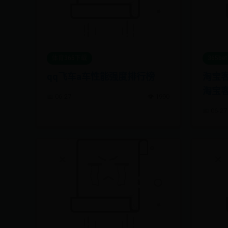
体育365下载
365b
qq飞车a车性能强度排行榜
淘宝
淘宝
📅 06-27
👁️ 1990
📅 06-27