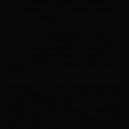
术创新以及市场表现。这些都是长虹电视在家电市场上
立足的重要因素。今天，我们就来聊聊长虹电视机到底
怎么样，从多个角度来分析它的优缺点。
首先，长虹电视机在画质方面的表现一直备受好评。随
着技术的发展，长虹不断推出新款电视，画质也在逐步
提升。从早期的液晶电视到现在的4K、8K超高清电
视，色彩还原度和画面清晰度都有了显著的提升。无论
是看电影还是打游戏，长虹电视都能带来非常不错的视
觉享受。
再说说音质。很多人可能觉得，电视机的音质无非就是
一些低音和高音的结合，但其实音响的设计和调校也相
当重要。长虹电视在音响方面也下了不少功夫，尤其是
在高端型号上，音响系统的配置相对较好，能够提供更
加立体和清晰的音效体验。看一场电影的时候，仿佛身
临其境，真的是非常不错。