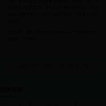
所以，如果你正在为选择电视而烦恼，不妨多了解一下
长虹电视的相关信息，看看它是否符合你的需求。希望
这篇文章能帮到你，找到心仪的电视机，享受更好的观
影体验。
本文来源：https://ddsbcm.com/news/1160958.html返
回搜狐，查看更多
← qq远程卡是什么原因
常见问题 常见问题 →
相关推荐