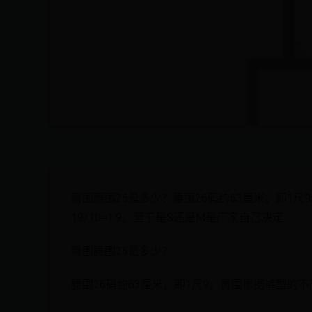
臀围腰围26是多少？腰围26码约63厘米，即1尺
19/10=1.9。至于是S还是M是厂家自己决定
臀围腰围26是多少？
腰围26码约63厘米，即1尺9。臀围根据裤型的