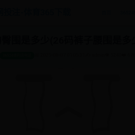
官网投注-体育365下载
首页
365
的臀围是多少(26码裤子腰围是多
📅 2025-08-07 01:05:31
✍️ admin
👁️ 5240
❤️ 67
36524便利店电话