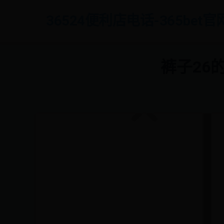
36524便利店电话-365bet
裤子26