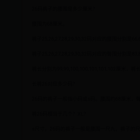
26码裤子的腰围是多少厘米？
腰围为68厘米。
裤子25,26,27,28,29,30,32码对应的腰围分别是66,68,
裤子25,26,27,28,29,30,32码对应的臀围分别是83,86,
裤长分别为99,99,100,100,101,101,102厘米，裤长为2
长裤26对应多少码？
26码的裤子一般指小码或s码。腰围约68厘米，
裤26码相当于几个？XL？
s尺寸。26码的裤子一般是腰围一尺九，裤子的