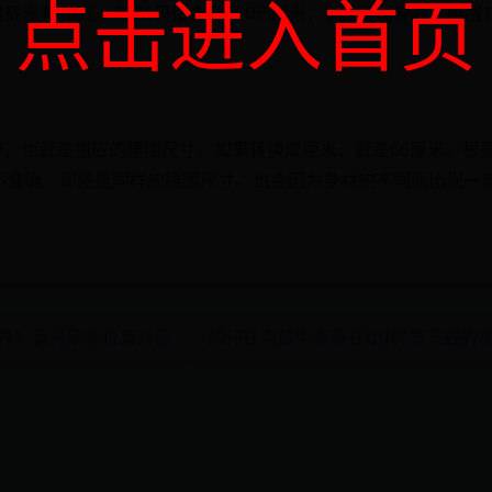
点击进入首页
没有26码。 裤26码适合身高155厘米，标准身材穿着，腰围1尺
去7，也就是相应的腰围尺寸。如果转换成厘米，就是66厘米。
不准确。即使是同样的腰围尺寸，也会因为身材的不同而出现一
世界》盲光刷新位置介绍
如何在电脑中查看在QQ群里下载的视