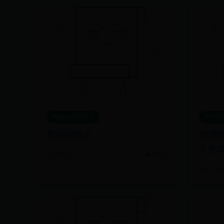
365bet官网投注
体育36
蚩休的药方
信用
久完
📅 07-04
👁️ 4307
📅 07-24