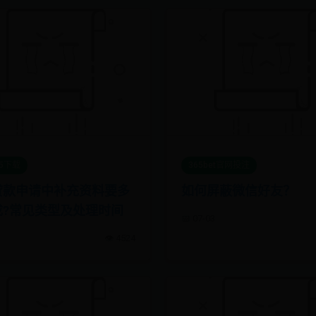
5下载
365bet官网投注
贷款申请中补充资料要多
如何屏蔽微信好友？
成?常见类型及处理时间
📅 07-03
👁️ 4524