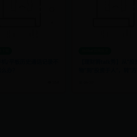
5下载
365bet官网投注
手机/平板历史通话记录不
【理财狮talk秀】从“投
怎么办？
物”到“投资于人”，转“方
意味着什么？
👁️ 554
📅 06-30