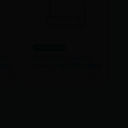
36524便利店电话
资于
用什么听音乐：JailJT 的
向盘”
iPhone 上 4 款优质音乐播放器
👁️ 9223
📅 07-28
👁️ 1607