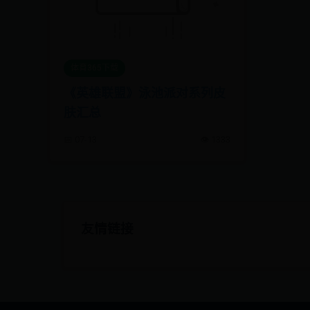
体育365下载
《英雄联盟》泳池派对系列皮
肤汇总
📅 07-13
👁️ 1333
友情链接