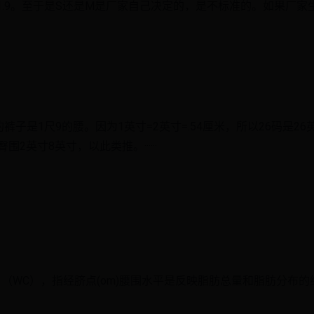
/10=1.9。至于是S还是M是厂家自己决定的，是不标准的。如果
。
的裤子是1尺9的腰。因为1英寸=2英寸=.54厘米，所以26码是26英
2英寸8英寸，以此类推。······
一。（WC），指经脐点(om)腰围水平是反映脂肪总量和脂肪分布