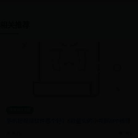
相关推荐
体育365下载
手机短视频软件哪个好？6款最火的小视屏APP推荐
📅 06-28
👁️ 7478