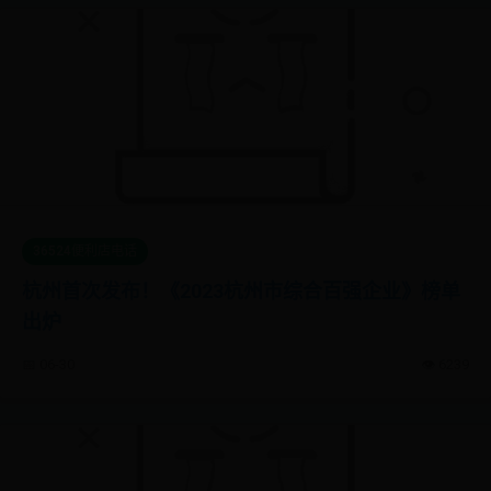
36524便利店电话
杭州首次发布！《2023杭州市综合百强企业》榜单
出炉
📅 06-30
👁️ 6239