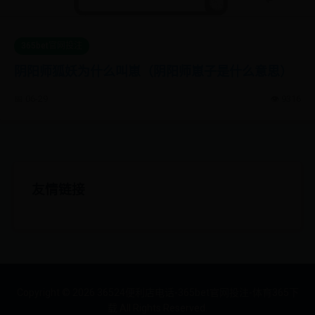
365bet官网投注
阴阳师狐妖为什么叫崽（阴阳师崽子是什么意思）
📅 06-29
👁️ 9316
友情链接
Copyright ©
2026
36524便利店电话-365bet官网投注-体育365下
载 All Rights Reserved.