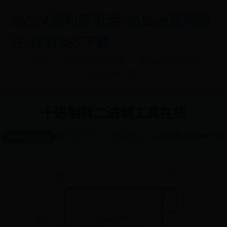
36524便利店电话-365bet官网投
注-体育365下载
首页
36524便利店电话
365bet官网投注
体育365下载
十进制转二进制工具在线
📅 2025-07-01 09:43:02
✍️ admin
👁️ 2465
❤️ 382
365bet官网投注