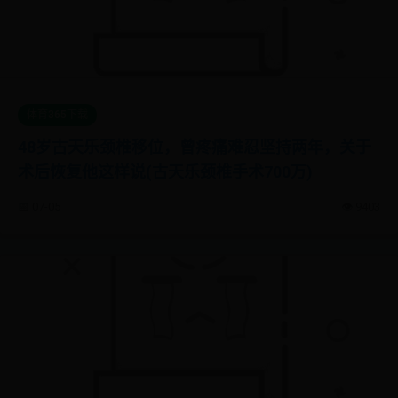
体育365下载
48岁古天乐颈椎移位，曾疼痛难忍坚持两年，关于
术后恢复他这样说(古天乐颈椎手术700万)
📅 07-05
👁️ 9403