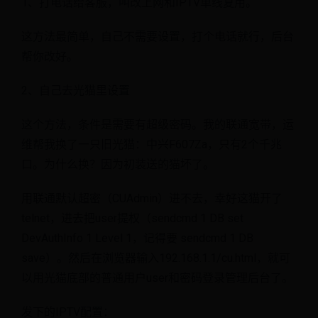
1、打电话给客服，叫改上网和IPTV单线复用。
这方法最简单，自己不需要设置，打个电话就行，后台
帮你改好。
2、自己去光猫里设置
这个方法，条件是需要有超级密码。我的联通宽带，运
维帮我换了一只旧光猫：中兴F607Za，只有2个千兆
口。为什么换？因为初装送的猫坏了。
用联通默认超密（CUAdmin）进不去，幸好这猫开了
telnet，进去把user提权（sendcmd 1 DB set
DevAuthInfo 1 Level 1，记得要 sendcmd 1 DB
save）。然后在浏览器输入192.168.1.1/cu.html，就可
以用光猫底部的普通用户user和密码登录管理后台了。
发下的IPTV配置：