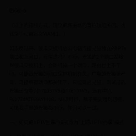
图例0-0
（以上的接线方式，建议把路由器的盲插功能关闭，也
就是手动自定义WAN口。）
如果反过来，傻瓜交换机放弱电箱连接光猫独立的IPTV
端口和上网口，行得通吗？不行，光猫的2个端口都接
到傻瓜交换机上，会随机掉一个端口，路由也上不了
网。可能跟光猫的网口保护机制有关，广电的光猫更严
重，直接所有端口都关闭了，只能重启光猫。测试过的
光猫还有中兴F7005TV3和F7615TV3，还有中兴
F607Za和TEWA1108。如果可行，就不需要用到超密，
可惜我手里的光猫都不行。你们可以一试。
一、如何把”IPTV独享””模式改为”上网/IPTV共享”模式