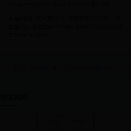
在京东APP搜索“3c补贴600”直达下半年国补会场
如需转载请注明来源和链接，否则视为侵权行为！：路
由器交流 » 各路由器IPTV功能设置与使用傻瓜交换机解
决单线复用小白教程
← 脸谱吉他的视频空间
小米手机充电器保修多久 →
相关推荐