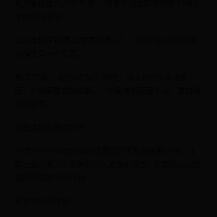
机顶盒连接方式为“有线”，接着手动选择使用哪个网口
来接IPTV盒子：
最后选择IPTV模式为“直通模式”：（跟前面小米用的桥
接模式是一个意思。）
再点“完成”，最后点“保存”即可。马上就可以看见画
面，不需要重启路由器。（如果电视画面不动，重启路
由器即可。）
设备连接示意图如下：
TP的IPTV可以对MESH组网后的子路由使用ITPV，比
如上面的第二个步骤就可以选择子路由，比如我用已经
易展组网的7DR5130:
设置完是这样的：