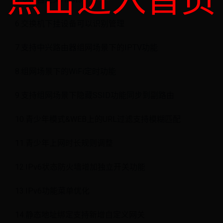
点击进入首页
6.交换机下挂设备可以识别管理
7.支持中兴路由器组网场景下的IPTV功能
8.组网场景下的WiFi定时功能
9.支持组网场景下隐藏SSID功能同步到副路由
10.青少年模式&WEB上的URL过滤支持模糊匹配
11.青少年上网时长规则调整
12.IPv6状态防火墙增加独立开关功能
13.IPv6功能菜单优化
14.静态地址绑定支持新增自定义网关