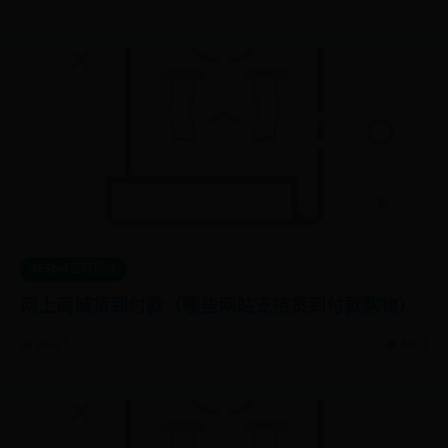
365bet官网投注
网上商城货到付款（哪些网站支持货到付款购物）
📅 06-27
👁️ 4761