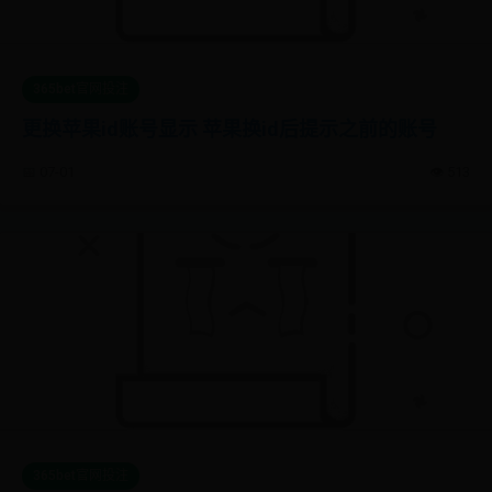
365bet官网投注
更换苹果id账号显示 苹果换id后提示之前的账号
📅 07-01
👁️ 513
365bet官网投注