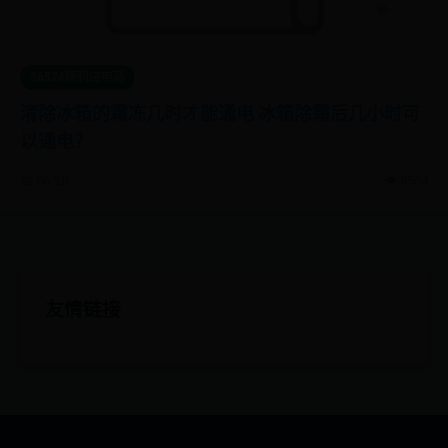
36524便利店电话
清除冰箱的霜冻几时才能通电 冰箱除霜后几小时可
以通电？
📅 06-28
👁️ 9564
友情链接