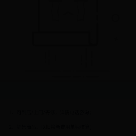
1、可到店/上门/寄修，详情电话咨询；
2、销售商品、以旧换新费用单独核算；