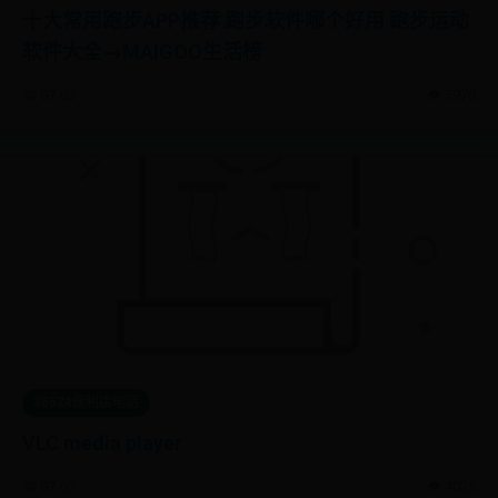
十大常用跑步APP推荐 跑步软件哪个好用 跑步运动
软件大全→MAIGOO生活榜
📅 07-03
👁️ 5970
36524便利店电话
VLC media player
📅 07-07
👁️ 4025