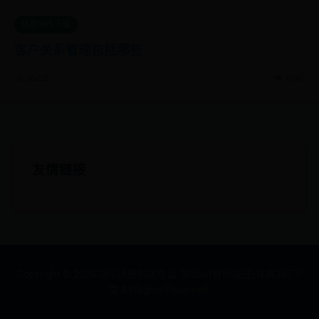
体育365下载
客户关系管理包括哪些
📅 06-28
👁️ 1843
友情链接
Copyright ©
2026
36524便利店电话-365bet官网投注-体育365下
载 All Rights Reserved.