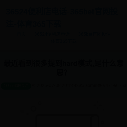
36524便利店电话-365bet官网投
注-体育365下载
首页
36524便利店电话
365bet官网投注
体育365下载
最近看到很多提到hard模式,是什么意
思？
📅 2025-07-08 20:18:42
✍️ admin
👁️ 9471
❤️ 753
365bet官网投注