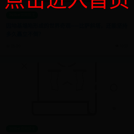
点击进入首页
365bet官网投注
因地基塌陷形成的世界奇观——比萨斜塔，还能坚持
多久矗立不倒？
📅 06-30
👁️ 1353
365bet官网投注