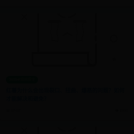
365bet官网投注
红薯为什么会出现裂口、扭曲、爆筋的问题？如何
才能解决和避免？
📅 07-07
👁️ 6950