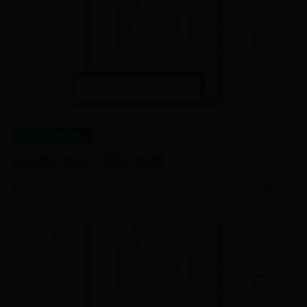
36524便利店电话
从诓鬼的烧肉到宴客的烧烤
📅 07-03
👁️ 6438