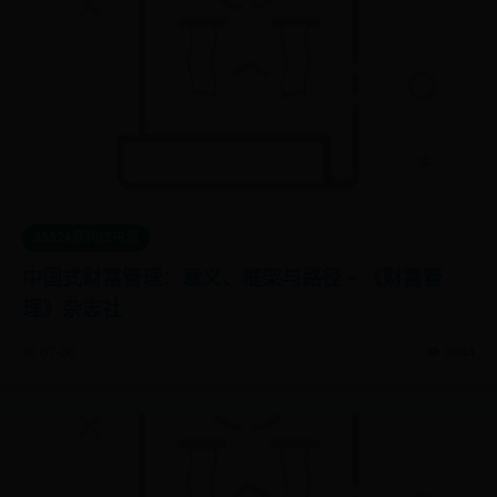
36524便利店电话
中国式财富管理：意义、框架与路径 – 《财富管
理》杂志社
📅 07-06
👁️ 9844