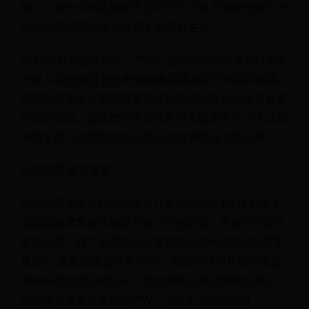
神。以富含中华民族优秀文化的艺术美,孕育美誉的艺术
国风品牌,打造大国少年成长的美好生活。
2022年厵对品牌标志、产品、空间等视觉形象进行焕新
升级,以原创融合复古审美趣味,探索极致艺术国风美学,
提炼国风艺术元素的审美震撼和情感共鸣,延续东方禅意
风骨的雅致。厵品牌以传递优秀的大国文化为己任,让越
来越多国人感受悠远东方意蕴,向世界彰显大国之美。
追本塑厵·厚积薄发
嗨玩购集团是以打造全球化儿童多品牌产业+线上线下
全渠道新零售模式发展为核心的创新型、多样化的业务
集团公司。旗下运营时尚儿童舒适品牌HOSTOYO(皇室
童缘)、皇室高端品牌系列HS、北欧设计师儿童生活品
牌MOMOCO(玛米玛卡)、艺术国风儿童品牌厵YUAN、
国际IP儿童潮品集合店IPW、儿童生活优选商城