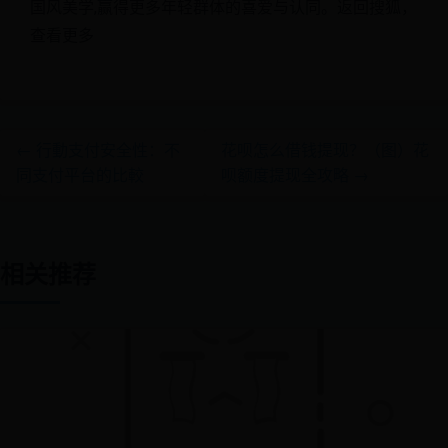
国风美学,赢得更多年轻群体的喜爱与认同。返回搜狐，
查看更多
← 行動支付安全性：不
花呗怎么借钱提现？（图）花
同支付平台的比較
呗额度提现全攻略 →
相关推荐