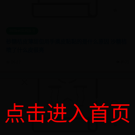
365bet官网投注
砂糖桔皮薄甜但用手摸皮黏黏的是什么原因 沙糖桔
喷了什么皮很亮
📅 06-27
👁️ 8175
点击进入首页