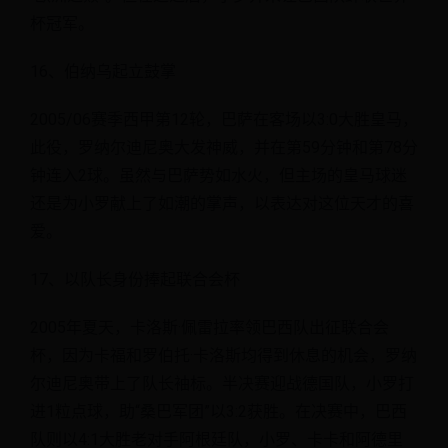
杯冠军。
16、伯纳乌起立鼓掌
2005/06赛季西甲第12轮，巴萨在客场以3:0大胜皇马，
此役，罗纳尔迪尼奥大发神威，并在第59分钟和第78分
钟连入2球。虽然与巴萨势如水火，但主场的皇马球迷
还是为小罗献上了如潮的掌声，以表达对这位天才的喜
爱。
17、以队长身份捧起联合会杯
2005年夏天，卡洛斯·佩雷拉率领巴西队出征联合会
杯，因为卡福和罗伯托·卡洛斯均得到休息的机会，罗纳
尔迪尼奥带上了队长袖标。半决赛迎战德国队，小罗打
进1粒点球，助“桑巴军团”以3:2获胜。在决赛中，巴西
队则以4:1大胜老对手阿根廷队，小罗、卡卡和阿德里