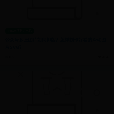
36524便利店电话
公众号多张图片如何排版？怎样制作好看的滑动图
片SVG？
📅 07-15
👁️ 9196