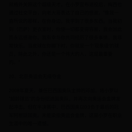
就格外关照这个超级天才。在小罗宣布退役后，梅西也
通过社交平台，向老大哥表达了自己的感谢，“像我一
直所说的那样，在你身边，我学到了很多东西。当我初
到（巴萨）更衣室时，你使一切都变得容易，我会因此
而永远感谢你。我有幸与你共同经历了很多事情，我非
常快乐。当皮球在你脚下时，你就是一个‘现象级’的球
员，除此之外，你还是一个伟大的人，这是最重要
的。”
20、北京奥运会无缘夺金
2008年夏天，兼任巴西国奥队主帅的邓加，将小罗以
“超龄球员”的身份招进国奥队，并再次向奥运会金牌发
起冲击。但在半决赛中，巴西国奥以0:3负于最后的冠
军阿根廷国奥。未能染指奥运会金牌，这是小罗在职业
生涯中的唯一遗憾。