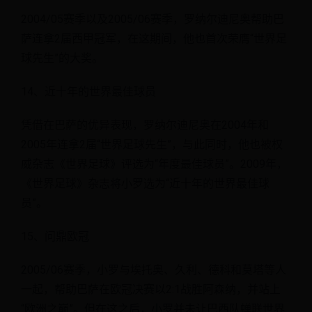
2004/05赛季以及2005/06赛季，罗纳尔迪尼奥帮助巴
萨连拿2届西甲冠军，在这期间，他也首次荣膺“世界足
球先生”的大奖。
14、近十年的世界最佳球员
凭借在巴萨的优异表现，罗纳尔迪尼奥在2004年和
2005年连拿2届“世界足球先生”，与此同时，他也被权
威杂志《世界足球》评选为“年度最佳球员”。2009年，
《世界足球》杂志将小罗选为“近十年的世界最佳球
员”。
15、问鼎欧冠
2005/06赛季，小罗与埃托奥、久利、德科和莫塔等人
一起，帮助巴萨在欧冠决赛以2:1战胜阿森纳，并站上
“欧洲之巅”。但在这之后，小罗并未让巴西队蝉联世界