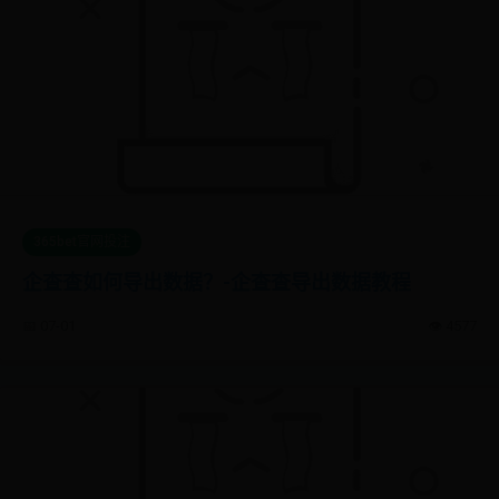
365bet官网投注
企查查如何导出数据？-企查查导出数据教程
📅 07-01
👁️ 4577