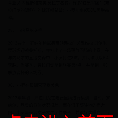
蒂亚戈·内维斯和莱奥·莫拉等名将。许多“红黑军团”（弗
拉门戈的昵称）的球迷都希望：小罗能率领球队再攀高
峰。
29、与内马尔交手
2012赛季，罗纳尔迪尼奥带领弗拉门戈赴维拉·贝尔米
罗球场迎战桑托斯，并打出了一场荡气回肠的比赛。在
与内马尔的直接交锋中，小罗打进3球，并助球队以5:4
获胜。当赛季，弗拉门戈拿到联赛第4名，并拿到一张
解放者杯的入场券。
30、小罗在集训营享受美色
2012年年初，弗拉门戈在隆德里纳进行集训，当时，罗
纳尔迪尼奥的身体状况很差。而在俱乐部驻地的宿舍
内，小罗与一名女子发生了性关系，并被媒体曝光。当