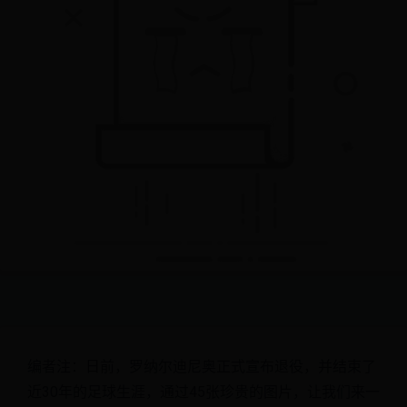
编者注：日前，罗纳尔迪尼奥正式宣布退役，并结束了
近30年的足球生涯，通过45张珍贵的图片，让我们来一