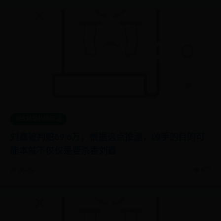
36524便利店电话
刘鑫被判赔69.6万，根据这点推测，凶手的目的可
能本就不仅仅是要杀害刘鑫
📅 06-29
👁️ 677