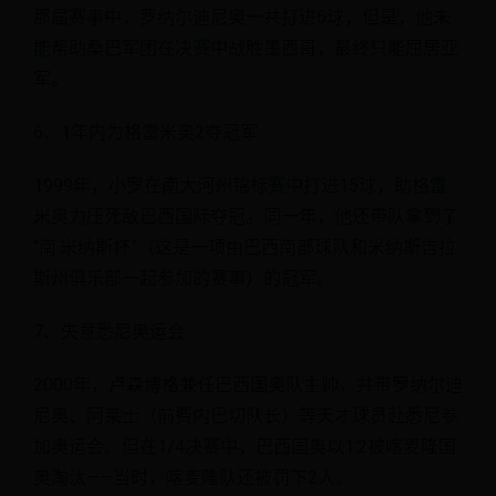
那届赛事中，罗纳尔迪尼奥一共打进6球，但是，他未
能帮助桑巴军团在决赛中战胜墨西哥，最终只能屈居亚
军。
6、1年内为格雷米奥2夺冠军
1999年，小罗在南大河州锦标赛中打进15球，助格雷
米奥力压死敌巴西国际夺冠。同一年，他还带队拿到了
“南·米纳斯杯”（这是一项由巴西南部球队和米纳斯吉拉
斯州俱乐部一起参加的赛事）的冠军。
7、失意悉尼奥运会
2000年，卢森博格兼任巴西国奥队主帅，并带罗纳尔迪
尼奥、阿莱士（前费内巴切队长）等天才球员赴悉尼参
加奥运会。但在1/4决赛中，巴西国奥以1:2被喀麦隆国
奥淘汰——当时，喀麦隆队还被罚下2人。