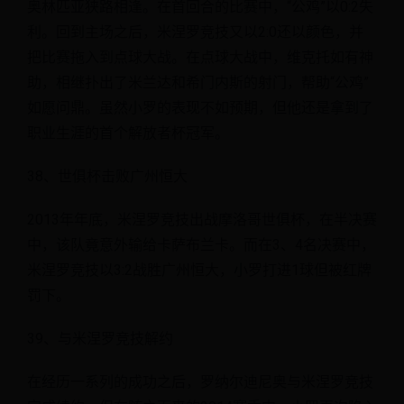
奥林匹亚狭路相逢。在首回合的比赛中，“公鸡”以0:2失
利。回到主场之后，米涅罗竞技又以2:0还以颜色，并
把比赛拖入到点球大战。在点球大战中，维克托如有神
助，相继扑出了米兰达和希门内斯的射门，帮助“公鸡”
如愿问鼎。虽然小罗的表现不如预期，但他还是拿到了
职业生涯的首个解放者杯冠军。
38、世俱杯击败广州恒大
2013年年底，米涅罗竞技出战摩洛哥世俱杯，在半决赛
中，该队竟意外输给卡萨布兰卡。而在3、4名决赛中，
米涅罗竞技以3:2战胜广州恒大，小罗打进1球但被红牌
罚下。
39、与米涅罗竞技解约
在经历一系列的成功之后，罗纳尔迪尼奥与米涅罗竞技