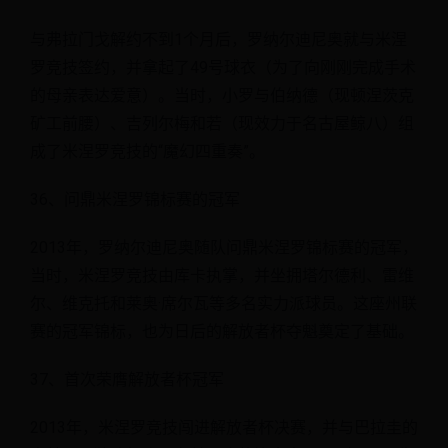
与弗拉门戈解约不到1个月后，罗纳尔迪尼奥就与米涅
罗竞技签约，并拿起了49号球衣（为了向刚刚完成手术
的母亲表达爱意）。当时，小罗与伯纳德（现顿涅茨克
矿工前腰）、吉列尔梅和若（现效力于名古屋鲸八）组
成了米涅罗竞技的“魔幻四重奏”。
36、问鼎米涅罗锦标赛的冠军
2013年，罗纳尔迪尼奥随队问鼎米涅罗锦标赛的冠军，
当时，米涅罗竞技由库卡执掌，并坐拥塔尔德利、雷维
尔、维克托和莱奥·席尔瓦等多名实力派球员。这座州联
赛的冠军锦标，也为日后的解放者杯夺魁奠定了基础。
37、首次荣膺解放者杯冠军
2013年，米涅罗竞技闯进解放者杯决赛，并与巴拉圭的