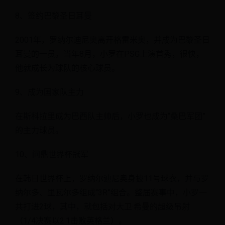
8、签约巴黎圣日耳曼
2001年，罗纳尔迪尼奥离开格雷米奥，并成为巴黎圣日
耳曼的一员。当年8月，小罗在PSG上演首秀，很快，
他就成长为球队的核心球员。
9、成为国家队主力
在斯科拉里成为巴西队主帅后，小罗也成为“桑巴军团”
的主力球员。
10、问鼎世界杯冠军
在韩日世界杯上，罗纳尔迪尼奥身披11号球衣，并与罗
纳尔多、里瓦尔多组成“3R”组合。整届赛事中，小罗一
共打进2球，其中，就包括对大卫·希曼的超级吊射
（1/4决赛以2:1击败英格兰）。