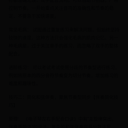
符都准确无误，双手配合流畅。可以借助节拍器，严格
控制节奏。一开始重点关注音符的准确性和节奏的稳
定，不要急于加快速度。
常见毛病： 试图通过重复练习来解决问题，但始终坚持
较快的速度。这种方法只会强化毛病的肌肉记忆。另一
种毛病是，过于关注单手的练习，而忽略了双手的整体
配合。
进阶练习： 可以考试考试使用分歧的节奏型进行练习，
例如将原本的四分音符节奏变为切分节奏，增加练习的
难度和趣味性。
技巧二：简化和弦伴奏，聚焦节奏型同步【伴奏简化技
巧】
原理： 《电子琴左右手配合口诀》中有“主旋律突出，
伴奏要简洁”的说法。复杂的和弦伴奏容易分散注意