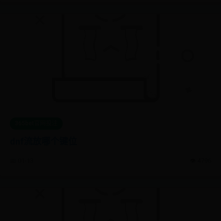
365bet官网投注
dnf流放哪个键位
📅 01-13
👁️ 4796