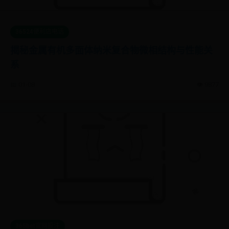
36524便利店电话
揭秘金属有机多面体纳米复合物微相结构与性能关
系
📅 01-08
👁️ 9877
365bet官网投注