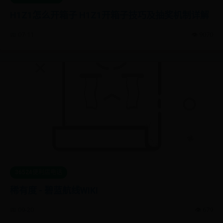
H1Z1怎么开箱子 H1Z1开箱子技巧及抽奖机制详解
📅 07-11
👁️ 9070
36524便利店电话
稀有度 - 碧蓝航线WIKI
📅 09-20
👁️ 679