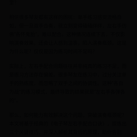
里？
相信很多琴友都有这样的困扰：单手练习感觉流畅自
如，但一旦双手合奏，就立刻变得磕磕绊绊，左右手仿
佛“各怀鬼胎”，难以配合。这种情况连续下去，不仅影
响演奏效果，还会让人感到沮丧，陷入演奏瓶颈。这是
为什么呢？仅仅是因为练习时间不足吗？
实际上，左右手配合问题往往并非纯真的练习不足，而
是练习方法存在偏差。很多琴友在练习中，过分关注单
手的熟练度，而忽略了双手之间的协调性。这种“各自
为战”的练习模式，最终导致的结果就是“左右手各弹各
的”。
那么，如何能力有效解决这个问题，突破演奏瓶颈呢？
本文将基于经典的《电子琴左右手配合口诀》，提炼出
三个关键技巧，并深入解析其背后的原理，助你告别