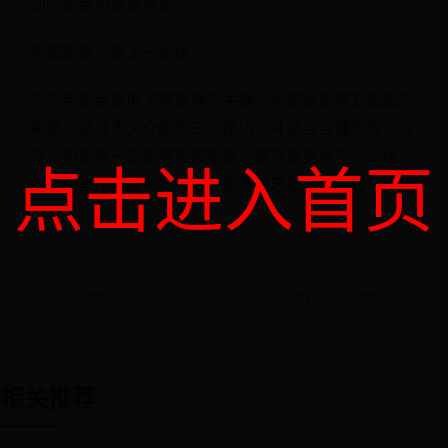
间的配合和情感表达。
突破瓶颈，更上一层楼
左右手配合是电子琴演奏的关键，也是很多琴友面临的
瓶颈。通过本文介绍的三个技巧，并结合合理的练习方
法，相信你一定能够突破瓶颈，提升演奏水平。记住，
点击进入首页
耐心和坚持是胜利的关键。祝你琴艺更上一层楼！
← 文章资讯
美团外卖店铺粉丝群如何运营 →
相关推荐