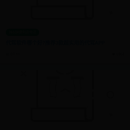
36524便利店电话
代驾软件哪个好?推荐3款超实用的代驾APP
📅 07-11
👁️ 6964