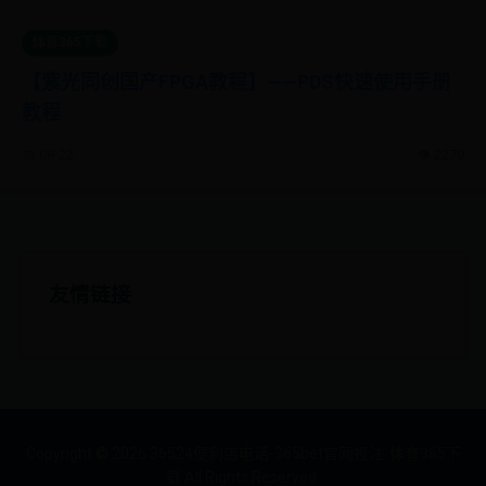
体育365下载
【紫光同创国产FPGA教程】——PDS快速使用手册
教程
📅 08-22
👁️ 2270
友情链接
Copyright ©
2026
36524便利店电话-365bet官网投注-体育365下
载 All Rights Reserved.