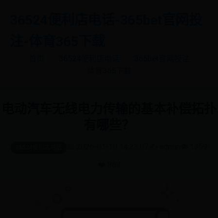
36524便利店电话-365bet官网投
注-体育365下载
首页
36524便利店电话
365bet官网投注
体育365下载
电动汽车无线电力传输的基本补偿拓扑
有哪些？
📅 2026-01-10 14:23:07
✍️ admin
👁️ 1359
36524便利店电话
❤️ 863