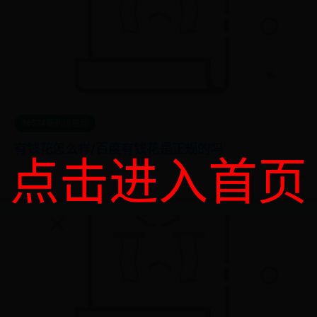
36524便利店电话
有钱花怎么样/百度有钱花是正规的吗
点击进入首页
📅 07-02
👁️ 3529