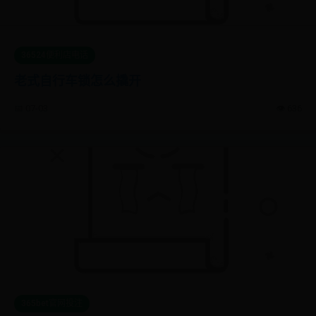
36524便利店电话
老式自行车锁怎么撬开
📅 07-03
👁️ 636
365bet官网投注