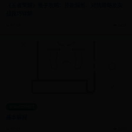
《王者荣耀》墨子攻略：技能解析、对抗策略及实
战技巧详解
📅 07-09
👁️ 5427
365bet官网投注
基本解释
📅 07-07
👁️ 2070