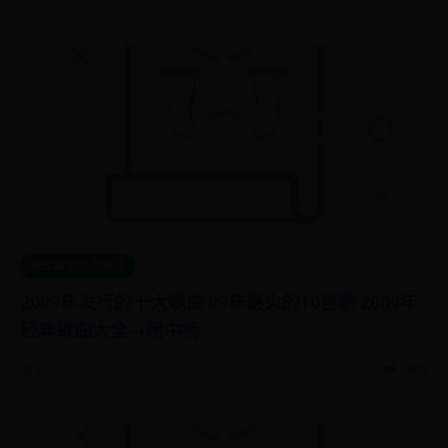
36524便利店电话
2009年发行的十大歌曲 09年最火的10首歌 2009年
经典歌曲大全→榜中榜
📅 07-10
👁️ 7897