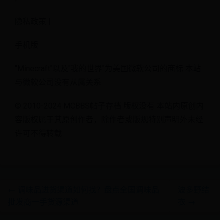
隐私政策 |
手机版
"Minecraft"以及"我的世界"为美国微软公司的商标 本站
与微软公司没有从属关系
© 2010-2024 MCBBS帖子存档 版权没有 本站内原创内
容版权属于其原创作者，除作者或版规特别声明外未经
许可不得转载
← 调味品进货渠道如何找？盘点全国调味品
波多野结
批发商一手货源渠道
衣 →