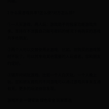
问题。
2.什么是游戏共享?怎么使?对方怎么领?
①一人买游戏，两人玩：游戏助手的独家功能游戏共
享。支持在不泄露自己账号密码的情况下将购买的游戏
共享给朋友。
②两个人可以交替使用此游戏、比如。您购买的游戏暂
时不玩了。可以共享给其他需要的人玩或者。您和朋友
约定好。
③错开时间玩游戏。比如一个人白天玩。一个人晚上
玩，您和朋友拥有的不同游戏可以通过游戏共享来互通
有无，更多的玩法待您发现。
游戏齐全·一键安装·绿色安全·玩家首选