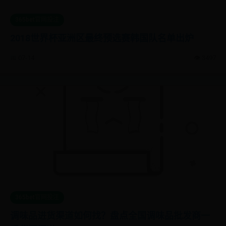
365bet官网投注
2018世界杯亚洲区最终预选赛韩国队名单出炉
📅 07-14
👁️ 3497
365bet官网投注
调味品进货渠道如何找？盘点全国调味品批发商一