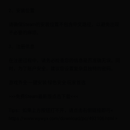
2、安装位置
请确保Steam的安装位置不包含中文路径，以避免出现
不必要的麻烦。
3、注册信息
在注册过程中，请务必检查您的信息是否准确无误。同
时，为了账户安全，建议您设置复杂且独特的密码。
游戏齐全·一键安装·绿色安全·玩家首选
>>>免费Steam最新版点击下载<<<
Tips：如果上方按钮打不开，请点击右侧链接即可<
https://www.wywyx.com/download/pc/493106.html >